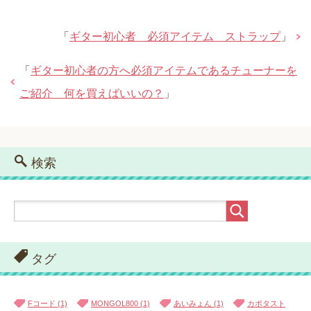
「
ギター初心者 必須アイテム ストラップ
」
「
ギター初心者の方へ必須アイテムであるチューナーを
ご紹介 何を買えばいいの？
」
検索
タグ
Fコード
(1)
MONGOL800
(1)
あいみょん
(1)
カポタスト